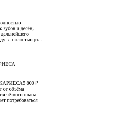
полностью
: зубов и десён,
ь дальнейшего
ду за полостью рта.
 КАРИЕСА
5 800 ₽
т от объёма
ия чёткого плана
жет потребоваться