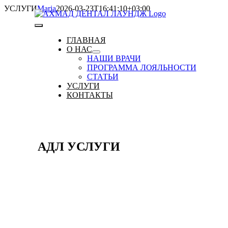
Skip
УСЛУГИ
Maria
2026-03-23T16:41:10+03:00
to
content
Toggle
ГЛАВНАЯ
О НАС
Navigation
НАШИ ВРАЧИ
ПРОГРАММА ЛОЯЛЬНОСТИ
СТАТЬИ
УСЛУГИ
КОНТАКТЫ
АДЛ
УСЛУГИ