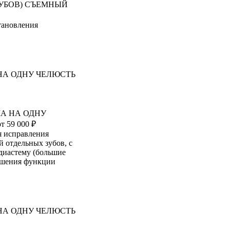
ЗУБОВ) СЪЕМНЫЙ
тановления
МА НА ОДНУ
от 59 000 ₽
я исправления
 отдельных зубов, с
диастему (большие
ушения функции