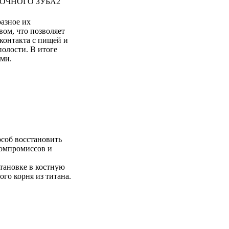
ОЧНОГО ЗУБА
2
разное их
ом, что позволяет
 контакта с пищей и
олости. В итоге
ими.
соб восстановить
компромиссов и
тановке в костную
го корня из титана.