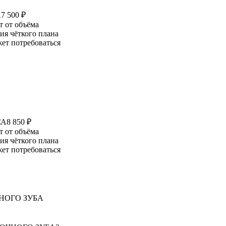
А
7 500 ₽
т от объёма
ия чёткого плана
жет потребоваться
СА
8 850 ₽
т от объёма
ия чёткого плана
жет потребоваться