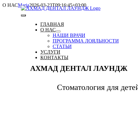
Skip
О НАС
Maria
2026-03-23T09:16:45+03:00
to
content
Toggle
ГЛАВНАЯ
О НАС
Navigation
НАШИ ВРАЧИ
ПРОГРАММА ЛОЯЛЬНОСТИ
СТАТЬИ
УСЛУГИ
КОНТАКТЫ
АХМАД ДЕНТАЛ
ЛАУНДЖ
Стоматология для дете