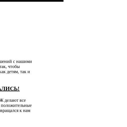
ошений с нашими
так, чтобы
ак детям, так и
АЛИСЬ!
 делают все
о положительные
звращался к нам