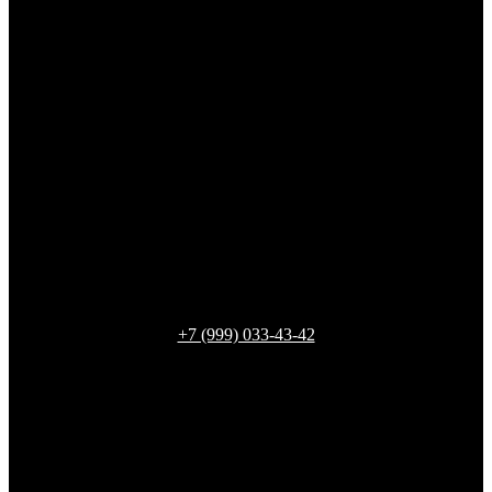
+7 (999) 033-43-42
Ленинградская обл., г. Кировск, ул.
Пионерская, 14