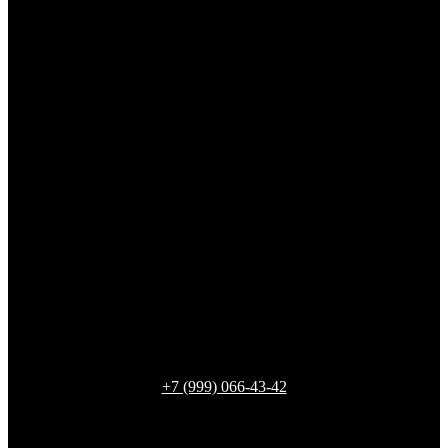
+7 (999) 066-43-42
Ленинградская обл., пгт Невская Дубровка,
ул. Томилина, 9